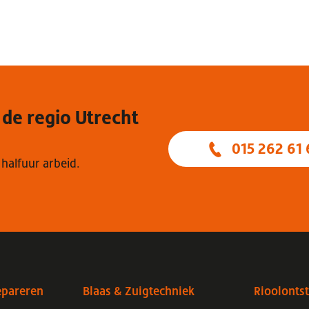
 de regio Utrecht
015 262 61 
 halfuur arbeid.
epareren
Blaas & Zuigtechniek
Rioolonts