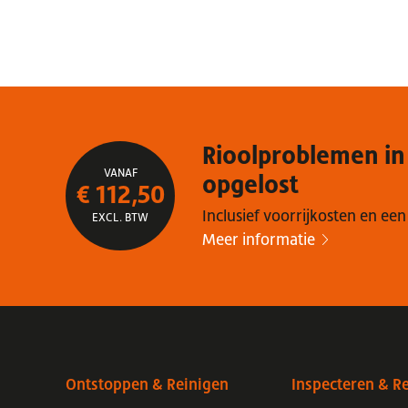
Rioolproblemen in
VANAF
opgelost
€ 112,50
Inclusief voorrijkosten en een
EXCL. BTW
Meer informatie
Ontstoppen & Reinigen
Inspecteren & R