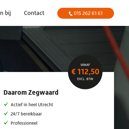
 bij
Contact
015 262 61 61
VANAF
€ 112,50
EXCL. BTW
Daarom Zegwaard
Actief in heel Utrecht
24/7 bereikbaar
Professioneel