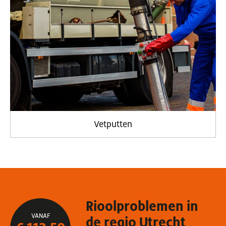
Vetputten
Rioolproblemen in
VANAF
de regio Utrecht