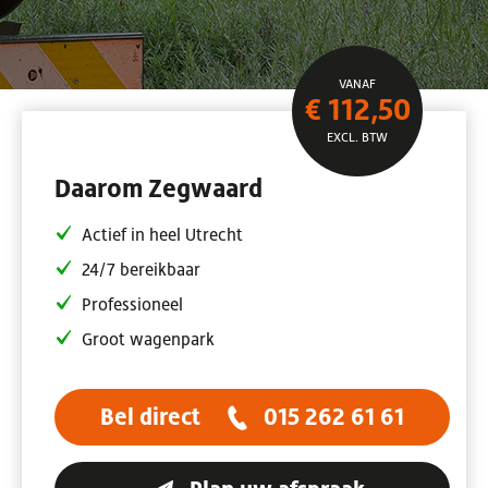
VANAF
€ 112,50
EXCL. BTW
Daarom Zegwaard
Actief in heel Utrecht
24/7 bereikbaar
Professioneel
Groot wagenpark
Bel direct
015 262 61 61